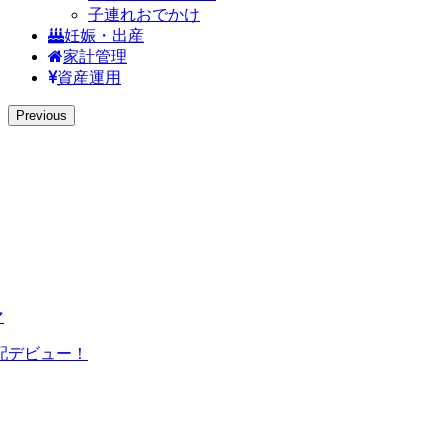
子連れおでかけ
妊娠・出産
家計管理
資産運用
Previous
マ
配デビュー！