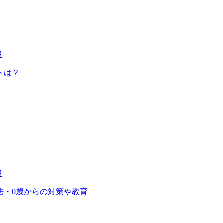
報
トは？
報
法・0歳からの対策や教育