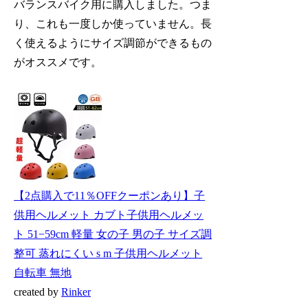
バランスバイク用に購入しました。つま
り、これも一度しか使っていません。長
く使えるようにサイズ調節ができるもの
がオススメです。
【2点購入で11％OFFクーポンあり】子
供用ヘルメット カブト子供用ヘルメッ
ト 51−59cm 軽量 女の子 男の子 サイズ調
整可 蒸れにくい s m 子供用ヘルメット
自転車 無地
created by
Rinker