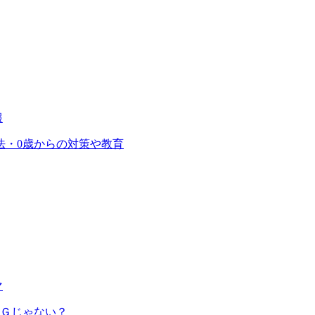
報
法・0歳からの対策や教育
マ
ＮＧじゃない？