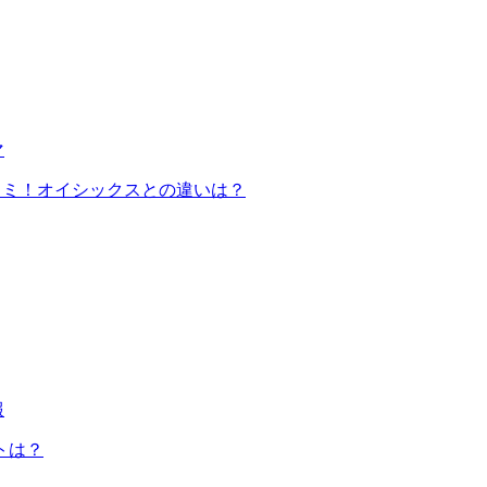
マ
コミ！オイシックスとの違いは？
報
トは？