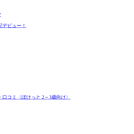
マ
配デビュー！
口コミ〈ぽけっと 2～3歳向け〉