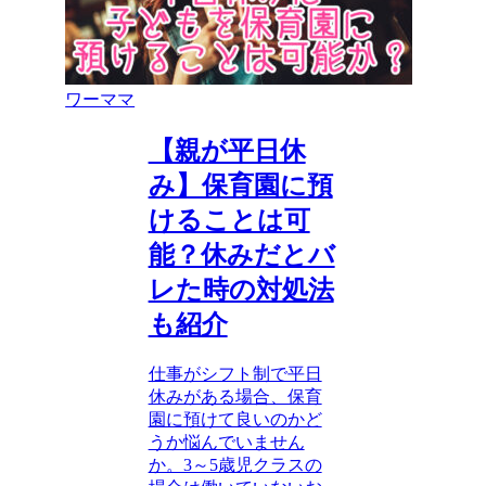
ワーママ
【親が平日休
み】保育園に預
けることは可
能？休みだとバ
レた時の対処法
も紹介
仕事がシフト制で平日
休みがある場合、保育
園に預けて良いのかど
うか悩んでいません
か。3～5歳児クラスの