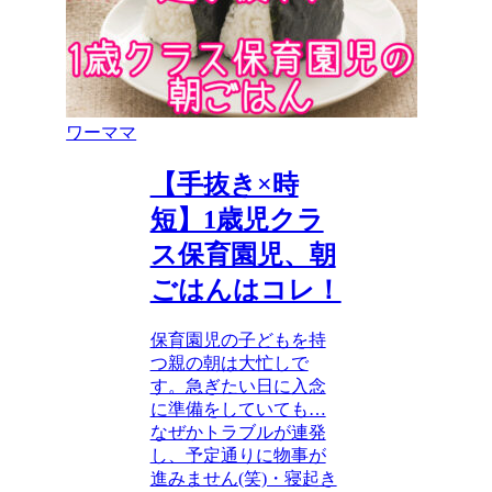
ワーママ
【手抜き×時
短】1歳児クラ
ス保育園児、朝
ごはんはコレ！
保育園児の子どもを持
つ親の朝は大忙しで
す。急ぎたい日に入念
に準備をしていても…
なぜかトラブルが連発
し、予定通りに物事が
進みません(笑)・寝起き