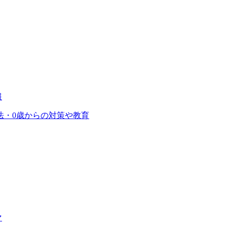
報
法・0歳からの対策や教育
マ