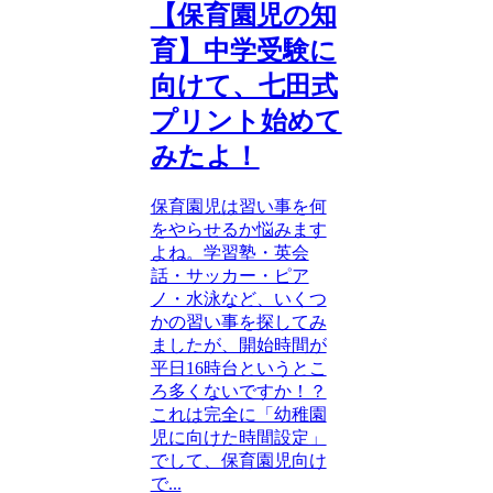
【保育園児の知
育】中学受験に
向けて、七田式
プリント始めて
みたよ！
保育園児は習い事を何
をやらせるか悩みます
よね。学習塾・英会
話・サッカー・ピア
ノ・水泳など、いくつ
かの習い事を探してみ
ましたが、開始時間が
平日16時台というとこ
ろ多くないですか！？
これは完全に「幼稚園
児に向けた時間設定」
でして、保育園児向け
で...