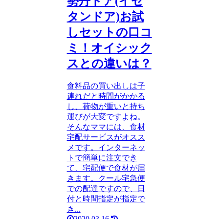
勢丹ドア(イセ
タンドア)お試
しセットの口コ
ミ！オイシック
スとの違いは？
食料品の買い出しは子
連れだと時間がかかる
し、荷物が重いと持ち
運びが大変ですよね。
そんなママには、食材
宅配サービスがオスス
メです。インターネッ
トで簡単に注文でき
て、宅配便で食材が届
きます。クール宅急便
での配達ですので、日
付と時間指定が指定で
き...
2020.03.16