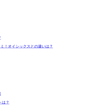
マ
コミ！オイシックスとの違いは？
報
トは？