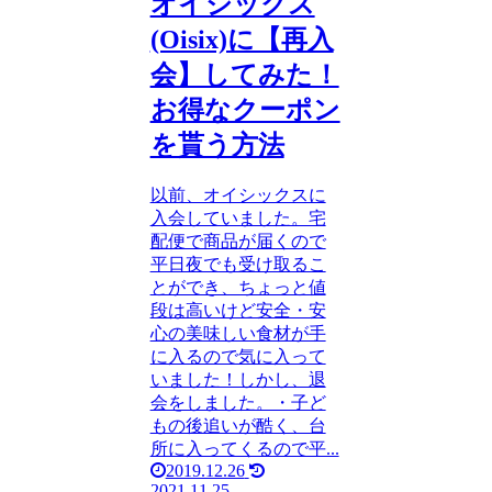
オイシックス
(Oisix)に【再入
会】してみた！
お得なクーポン
を貰う方法
以前、オイシックスに
入会していました。宅
配便で商品が届くので
平日夜でも受け取るこ
とができ、ちょっと値
段は高いけど安全・安
心の美味しい食材が手
に入るので気に入って
いました！しかし、退
会をしました。・子ど
もの後追いが酷く、台
所に入ってくるので平...
2019.12.26
2021.11.25