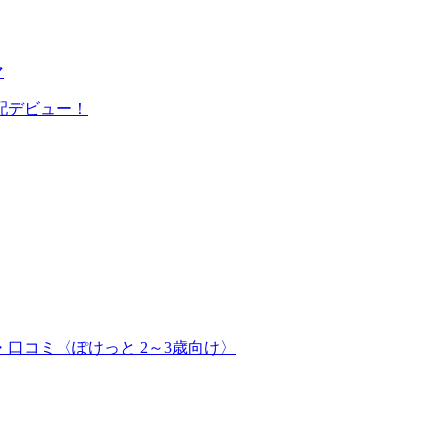
マ
配デビュー！
口コミ〈ぽけっと 2～3歳向け〉