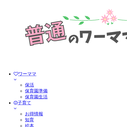
ワーママ
保活
保育園準備
保育園生活
子育て
お得情報
知育
絵本