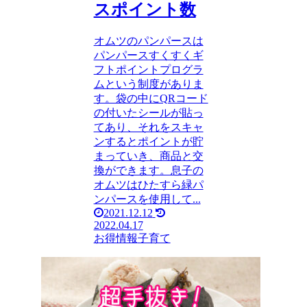
スポイント数
オムツのパンパースは
パンパースすくすくギ
フトポイントプログラ
ムという制度がありま
す。袋の中にQRコード
の付いたシールが貼っ
てあり、それをスキャ
ンするとポイントが貯
まっていき、商品と交
換ができます。息子の
オムツはひたすら緑パ
ンパースを使用して...
2021.12.12
2022.04.17
お得情報
子育て