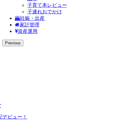
子育て本レビュー
子連れおでかけ
妊娠・出産
家計管理
資産運用
Previous
マ
配デビュー！