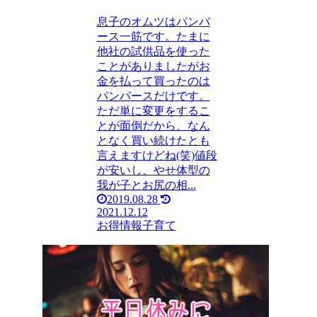
息子のオムツはパンパ
ース一筋です。たまに
他社の試供品を使った
ことがありましたがお
金を払って買ったのは
パンパースだけです。
ただ単に変更をするこ
とが面倒だから、なん
となく買い続けたとも
言えますけどね(笑)値段
が安いし、やせ体型の
我が子とお尻の相...
2019.08.28
2021.12.12
お得情報
子育て