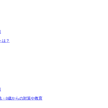
報
トは？
報
法・0歳からの対策や教育