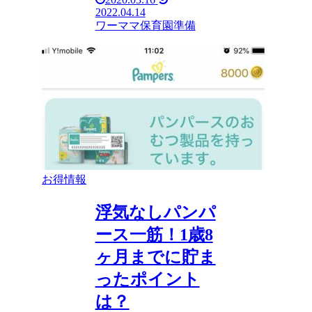
2022.04.14
ワーママ
保育園準備
お得情報
浮気なしパンパ
ース一筋！1歳8
ヶ月までに貯ま
ったポイント
は？