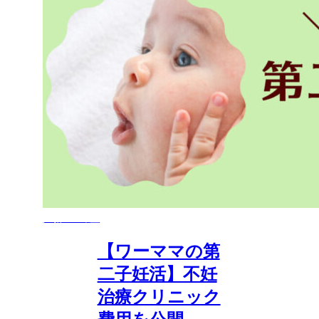
妊娠・出産
【ワーママの第
二子妊活】不妊
治療クリニック