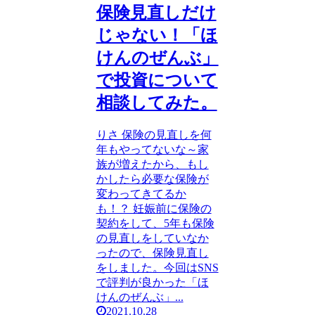
保険見直しだけ
じゃない！「ほ
けんのぜんぶ」
で投資について
相談してみた。
りさ 保険の見直しを何
年もやってないな～家
族が増えたから、もし
かしたら必要な保険が
変わってきてるか
も！？ 妊娠前に保険の
契約をして、5年も保険
の見直しをしていなか
ったので、保険見直し
をしました。今回はSNS
で評判が良かった「ほ
けんのぜんぶ」...
2021.10.28