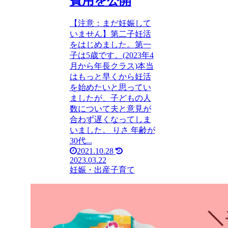
費用を公開
【注意：まだ妊娠して
いません】第二子妊活
をはじめました。第一
子は5歳です。(2023年4
月から年長クラス)本当
はもっと早くから妊活
を始めたいと思ってい
ましたが、子どもの人
数について夫と意見が
合わず遅くなってしま
いました。 りさ 年齢が
30代...
2021.10.28
2023.03.22
妊娠・出産
子育て