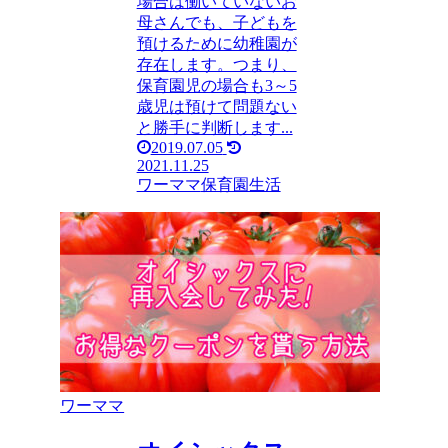
場合は働いていないお
母さんでも、子どもを
預けるために幼稚園が
存在します。つまり、
保育園児の場合も3～5
歳児は預けて問題ない
と勝手に判断します...
2019.07.05
2021.11.25
ワーママ
保育園生活
ワーママ