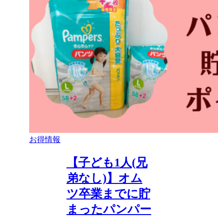
お得情報
【子ども1人(兄
弟なし)】オム
ツ卒業までに貯
まったパンパー