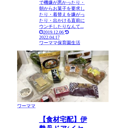
で機嫌が悪かったり・
朝からお菓子を要求し
たり・着替えを嫌がっ
たり・出かける直前に
ウンチしたりなんて...
2019.12.06
2022.04.17
ワーママ
保育園生活
ワーママ
【食材宅配】伊