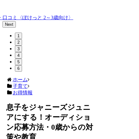
口コミ〈ぽけっと 2～3歳向け〉
Next
1
2
3
4
5
6
ホーム
子育て
お得情報
息子をジャニーズジュニ
アにする！オーディショ
ン応募方法・0歳からの対
策や教育