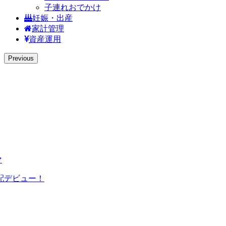
子連れおでかけ
妊娠・出産
家計管理
資産運用
Previous
マ
配デビュー！