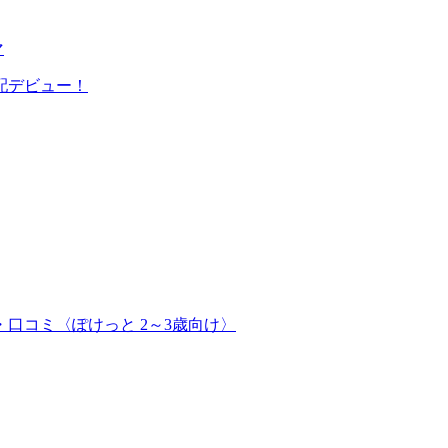
マ
配デビュー！
口コミ〈ぽけっと 2～3歳向け〉