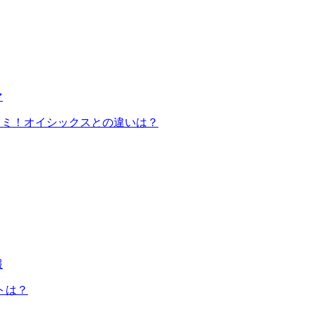
マ
コミ！オイシックスとの違いは？
報
トは？