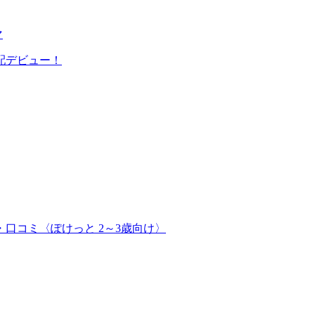
マ
配デビュー！
口コミ〈ぽけっと 2～3歳向け〉