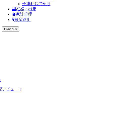
子連れおでかけ
妊娠・出産
家計管理
資産運用
Previous
マ
配デビュー！