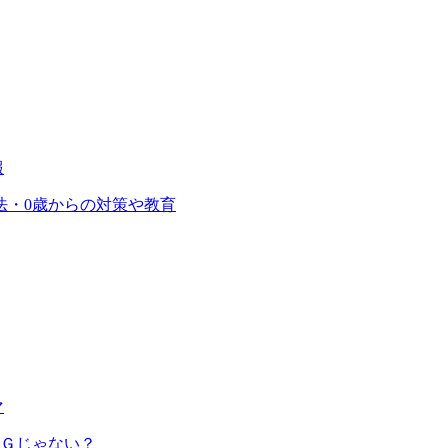
報
法・0歳からの対策や教育
マ
ＮＧじゃない？