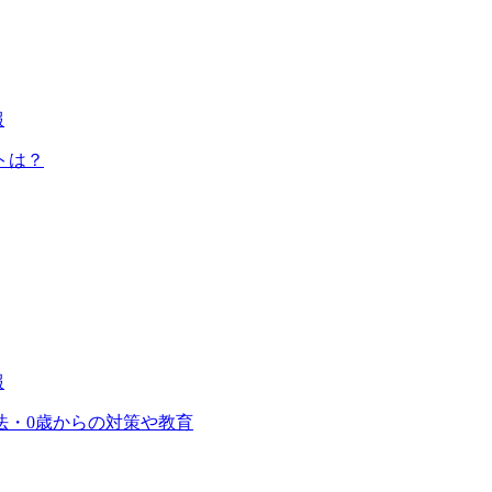
報
トは？
報
法・0歳からの対策や教育