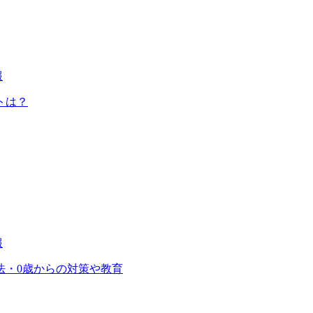
報
トは？
報
法・0歳からの対策や教育