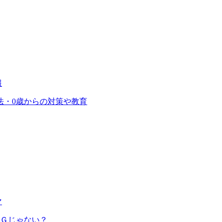
報
法・0歳からの対策や教育
マ
ＮＧじゃない？