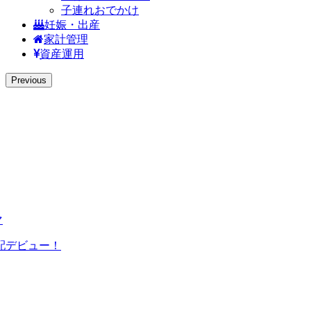
子連れおでかけ
妊娠・出産
家計管理
資産運用
Previous
マ
配デビュー！