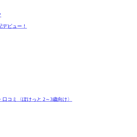
マ
配デビュー！
口コミ〈ぽけっと 2～3歳向け〉