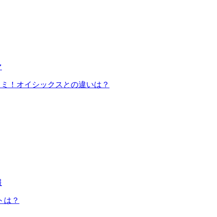
マ
コミ！オイシックスとの違いは？
報
トは？