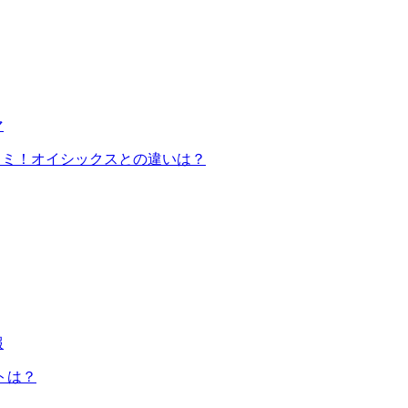
マ
コミ！オイシックスとの違いは？
報
トは？