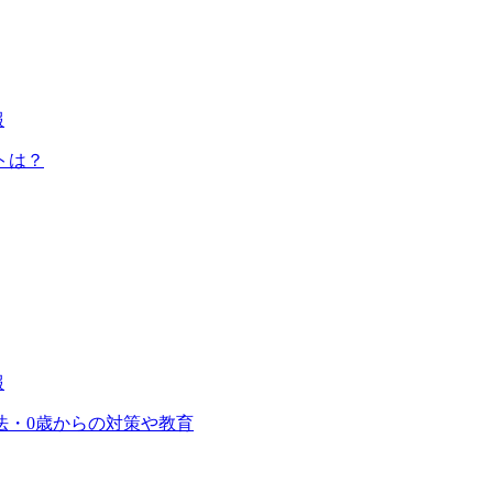
報
トは？
報
法・0歳からの対策や教育