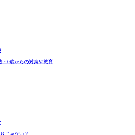
報
法・0歳からの対策や教育
マ
ＮＧじゃない？