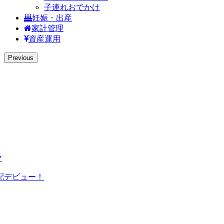
子連れおでかけ
妊娠・出産
家計管理
資産運用
Previous
マ
配デビュー！