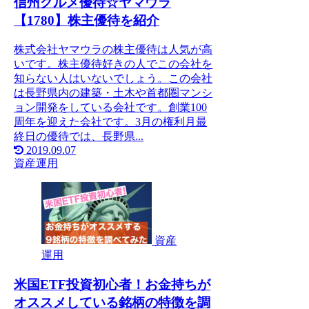
信州グルメ優待☆ヤマウラ
【1780】株主優待を紹介
株式会社ヤマウラの株主優待は人気が高
いです。株主優待好きの人でこの会社を
知らない人はいないでしょう。この会社
は長野県内の建築・土木や首都圏マンシ
ョン開発をしている会社です。創業100
周年を迎えた会社です。3月の権利月最
終日の優待では、長野県...
2019.09.07
資産運用
資産
運用
米国ETF投資初心者！お金持ちが
オススメしている銘柄の特徴を調