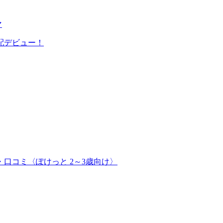
マ
配デビュー！
口コミ〈ぽけっと 2～3歳向け〉