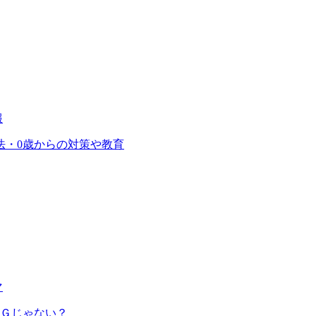
報
法・0歳からの対策や教育
マ
ＮＧじゃない？