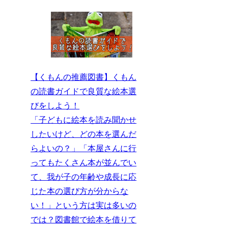
【くもんの推薦図書】くもん
の読書ガイドで良質な絵本選
びをしよう！
「子どもに絵本を読み聞かせ
したいけど、どの本を選んだ
らよいの？」「本屋さんに行
ってもたくさん本が並んでい
て、我が子の年齢や成長に応
じた本の選び方が分からな
い！」という方は実は多いの
では？図書館で絵本を借りて