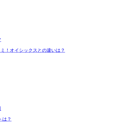
マ
コミ！オイシックスとの違いは？
報
トは？