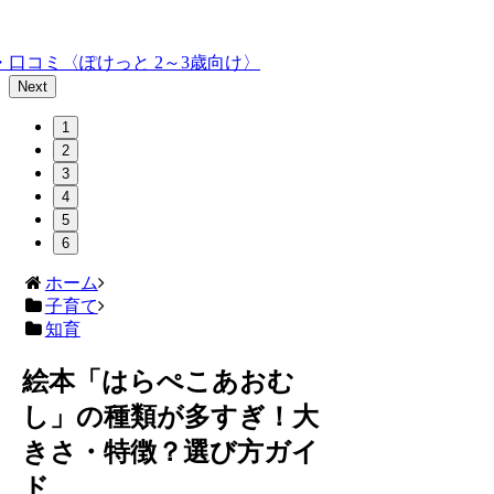
口コミ〈ぽけっと 2～3歳向け〉
Next
1
2
3
4
5
6
ホーム
子育て
知育
絵本「はらぺこあおむ
し」の種類が多すぎ！大
きさ・特徴？選び方ガイ
ド