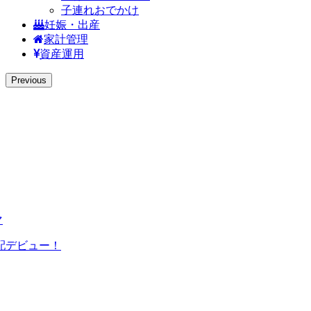
子連れおでかけ
妊娠・出産
家計管理
資産運用
Previous
マ
配デビュー！