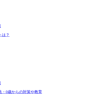
報
トは？
報
法・0歳からの対策や教育