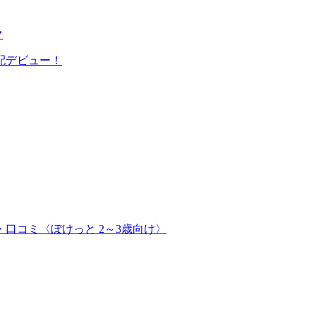
マ
配デビュー！
口コミ〈ぽけっと 2～3歳向け〉