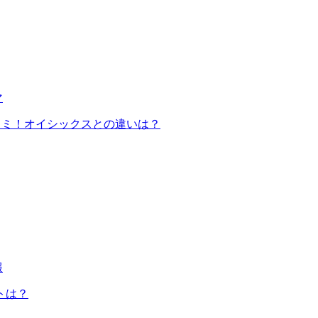
マ
コミ！オイシックスとの違いは？
報
トは？