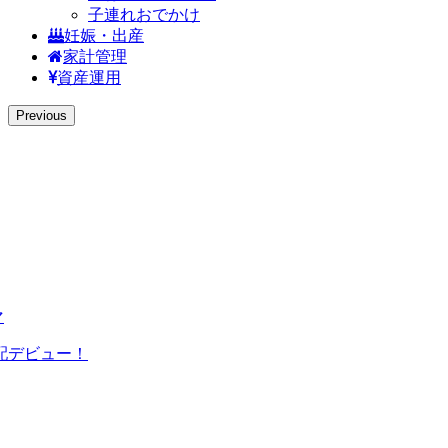
子連れおでかけ
妊娠・出産
家計管理
資産運用
Previous
マ
配デビュー！