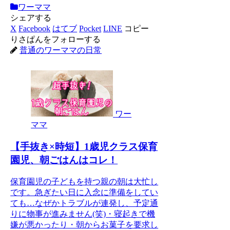
ワーママ
シェアする
X
Facebook
はてブ
Pocket
LINE
コピー
りさぱんをフォローする
普通のワーママの日常
ワー
ママ
【手抜き×時短】1歳児クラス保育
園児、朝ごはんはコレ！
保育園児の子どもを持つ親の朝は大忙し
です。急ぎたい日に入念に準備をしてい
ても…なぜかトラブルが連発し、予定通
りに物事が進みません(笑)・寝起きで機
嫌が悪かったり・朝からお菓子を要求し