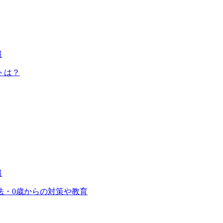
報
トは？
報
法・0歳からの対策や教育