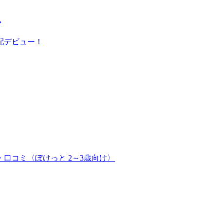
マ
配デビュー！
口コミ〈ぽけっと 2～3歳向け〉