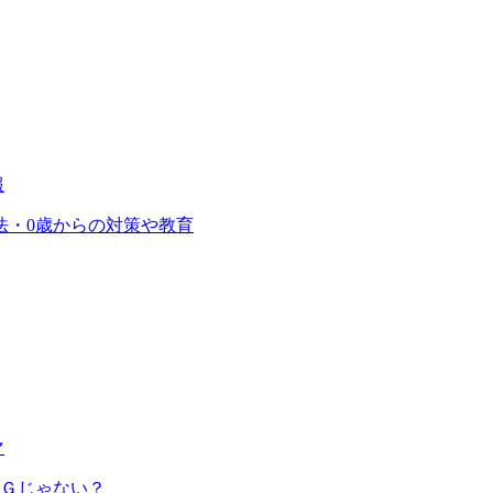
報
法・0歳からの対策や教育
マ
ＮＧじゃない？