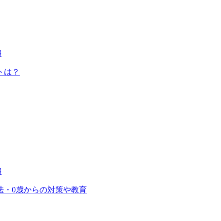
報
トは？
報
法・0歳からの対策や教育