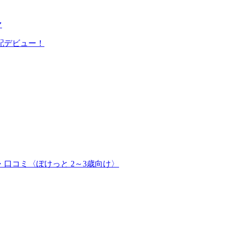
マ
配デビュー！
口コミ〈ぽけっと 2～3歳向け〉