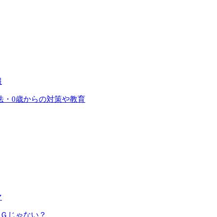
報
法・0歳からの対策や教育
マ
ＮＧじゃない？