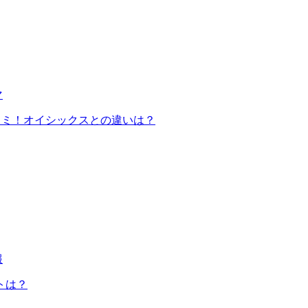
マ
コミ！オイシックスとの違いは？
報
トは？