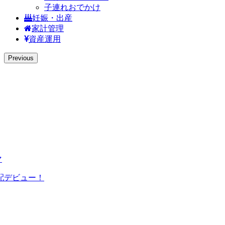
子連れおでかけ
妊娠・出産
家計管理
資産運用
Previous
マ
配デビュー！